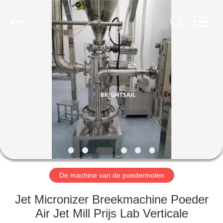
2026
Jiangyin
Brightsail
Machinery
Co.,Ltd..
All
Rights
Reserved.
HUIS
PRODUCTEN
VIDEOS
ONGEVEER
ONS
De machine van de poedermolen
FABRIEKSRONDLEIDING
Jet Micronizer Breekmachine Poeder
Air Jet Mill Prijs Lab Verticale