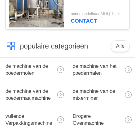
onderhandelbaar MOQ:1 set
CONTACT
populaire categorieën
Alle
de machine van de
de machine van het
poedermolen
poedermalen
de machine van de
de machine van de
poedermaalmachine
mixermixer
vullende
Drogere
Verpakkingsmachine
Ovenmachine