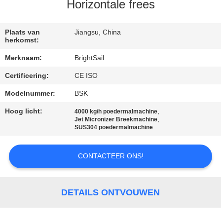
KWALITEITSCONTROLE
Horizontale frees
CONTACTEER
Plaats van
Jiangsu, China
herkomst:
ONS
Merknaam:
BrightSail
Certificering:
CE ISO
NIEUWS
Modelnummer:
BSK
GEVALLEN
Hoog licht:
,
4000 kg/h poedermalmachine
,
Jet Micronizer Breekmachine
SUS304 poedermalmachine
SITEMAP
CONTACTEER ONS!
PRIVACY
POLICY
DETAILS ONTVOUWEN