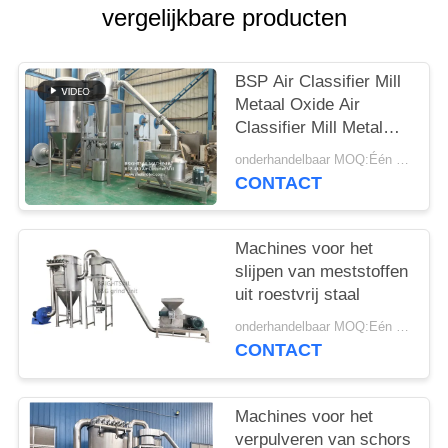
vergelijkbare producten
BSP Air Classifier Mill
Metaal Oxide Air
Classifier Mill Metal
Oxide ACM Ggrinder
onderhandelbaar MOQ:Één reeks
van Brightsail
CONTACT
Machines voor het
slijpen van meststoffen
uit roestvrij staal
onderhandelbaar MOQ:Eén set
CONTACT
Machines voor het
verpulveren van schors