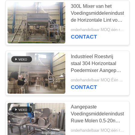
300L Mixer van het
Voedingsmiddelenindustrie
15
de Horizontale Lint voor
De Systemen van
zich Korrels en Poeder
onderhandelbaar MOQ:één reeks
het Mengen
CONTACT
de
transportbandvoeder
Industrieel Roestvrij
staal 304 Horizontaal
Poedermixer Aangepast
180l Volume
16
onderhandelbaar MOQ:Één reeks
CONTACT
de machine van het
poederzeefje
Aangepaste
Voedingsmiddelenindustrie
Ruwe Molen 0.5-20nm
het Verpletteren Fijnheid
onderhandelbaar MOQ:één reeks