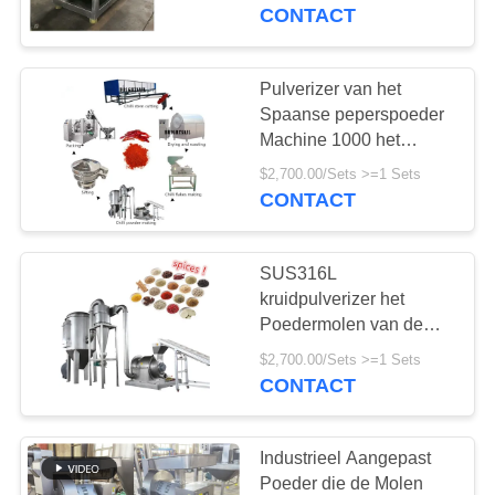
KWALITEITSCONTROLE
SS304 700
CONTACT
CONTACTEER
Pulverizer van het
59
ONS
Spaanse peperspoeder
de machine van de
Machine 1000 het
Kruidmolen van kg
NIEUWS
poedermaalmachine
$2,700.00/Sets >=1 Sets
SUS304
CONTACT
GEVALLEN
SUS316L
kruidpulverizer het
SITEMAP
Poedermolen van de
90
Machinemaalmachine
$2,700.00/Sets >=1 Sets
de machine van de
PRIVACY
CONTACT
mixermixer
POLICY
Industrieel Aangepast
Poeder die de Molen