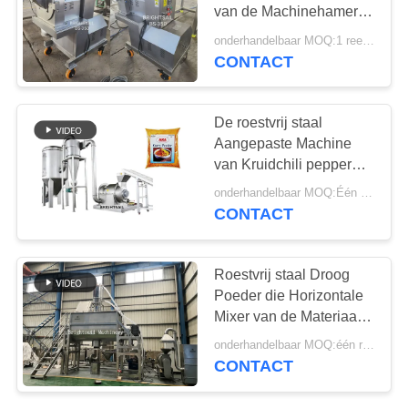
van de Machinehamer
voor Kruidspaanse
onderhandelbaar MOQ:1 reeks
peper maken
CONTACT
120
vullende
De roestvrij staal
Verpakkingsmachine
Aangepaste Machine
van Kruidchili pepper
cinnamon powder
onderhandelbaar MOQ:Één reeks
grinding
CONTACT
66
Roestvrij staal Droog
Drogere
Poeder die Horizontale
Mixer van de Materiaal
Ovenmachine
de Chemische Industrie
onderhandelbaar MOQ:één reeks
mengen
CONTACT