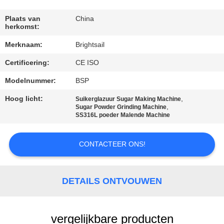
KWALITEITSCONTROLE
Plaats van
China
herkomst:
CONTACTEER
Merknaam:
Brightsail
ONS
Certificering:
CE ISO
NIEUWS
Modelnummer:
BSP
Hoog licht:
,
Suikerglazuur Sugar Making Machine
,
Sugar Powder Grinding Machine
GEVALLEN
SS316L poeder Malende Machine
SITEMAP
CONTACTEER ONS!
PRIVACY
DETAILS ONTVOUWEN
POLICY
vergelijkbare producten