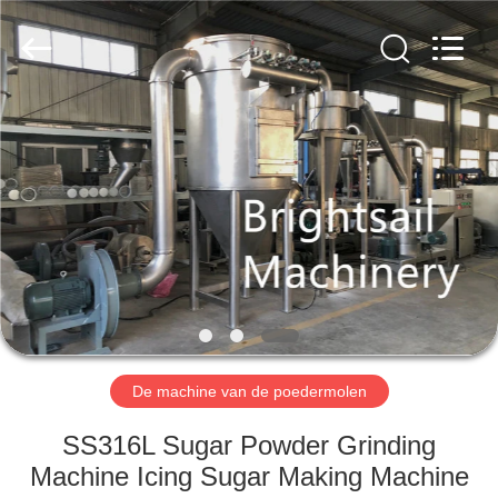
2026
Jiangyin
Brightsail
Machinery
Co.,Ltd..
All
Rights
Reserved.
HUIS
PRODUCTEN
VIDEOS
ONGEVEER
ONS
De machine van de poedermolen
FABRIEKSRONDLEIDING
SS316L Sugar Powder Grinding
Machine Icing Sugar Making Machine