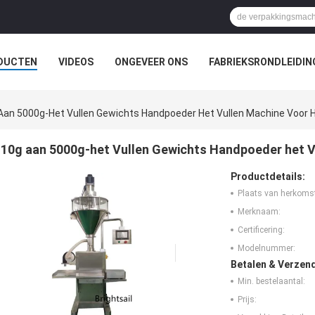
DUCTEN
VIDEOS
ONGEVEER ONS
FABRIEKSRONDLEIDIN
EVALLEN
Aan 5000g-Het Vullen Gewichts Handpoeder Het Vullen Machine Voor
10g aan 5000g-het Vullen Gewichts Handpoeder het 
Productdetails:
Plaats van herkoms
Merknaam:
Certificering:
Modelnummer:
Betalen & Verzen
Min. bestelaantal:
Prijs: