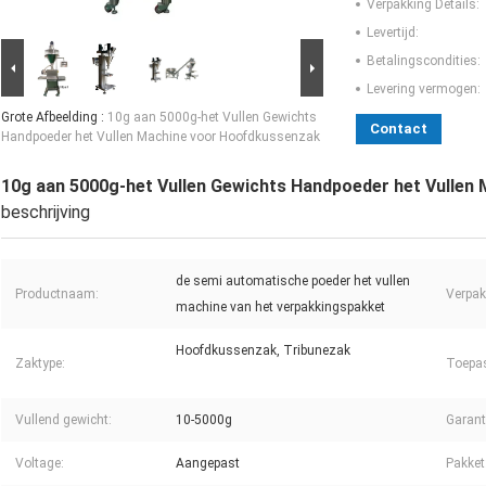
Verpakking Details:
Levertijd:
Betalingscondities:
Levering vermogen:
Grote Afbeelding :
10g aan 5000g-het Vullen Gewichts
Contact
Handpoeder het Vullen Machine voor Hoofdkussenzak
10g aan 5000g-het Vullen Gewichts Handpoeder het Vullen
beschrijving
de semi automatische poeder het vullen
Productnaam:
Verpak
machine van het verpakkingspakket
Hoofdkussenzak, Tribunezak
Zaktype:
Toepa
Vullend gewicht:
10-5000g
Garant
Voltage:
Aangepast
Pakket