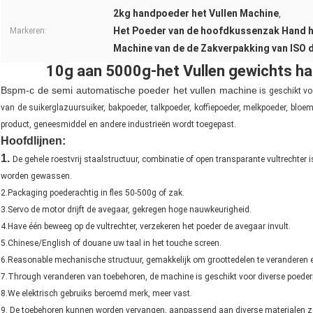
2kg handpoeder het Vullen Machine
,
Het Poeder van de hoofdkussenzak Hand h
Markeren:
Machine van de de Zakverpakking van ISO d
10g aan 5000g-het Vullen gewichts ha
Bspm-c de semi automatische poeder het vullen machine
is geschikt vo
van de suikerglazuursuiker, bakpoeder, talkpoeder, koffiepoeder, melkpoeder, blo
product, geneesmiddel en andere industrieën wordt toegepast.
Hoofdlijnen:
1.
De gehele roestvrij staalstructuur, combinatie of open transparante vultrechte
worden gewassen.
2.Packaging poederachtig in fles 50-500g of zak.
3.Servo de motor drijft de avegaar, gekregen hoge nauwkeurigheid.
4.Have één beweeg op de vultrechter, verzekeren het poeder de avegaar invult.
5.Chinese/English of douane uw taal in het touche screen.
6.Reasonable mechanische structuur, gemakkelijk om groottedelen te veranderen
7.Through veranderen van toebehoren, de machine is geschikt voor diverse poeder
8.We elektrisch gebruiks beroemd merk, meer vast.
9. De toebehoren kunnen worden vervangen, aanpassend aan diverse materialen zoals