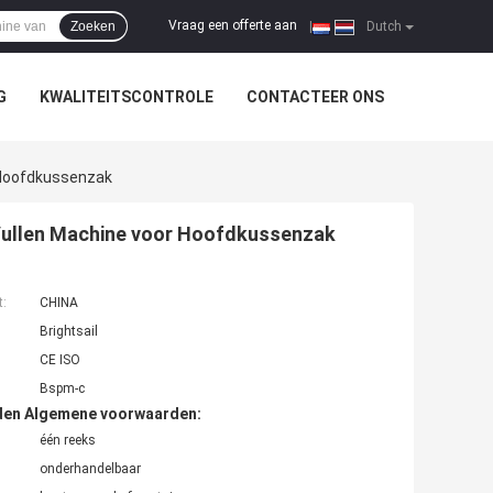
Vraag een offerte aan
Zoeken
|
Dutch
G
KWALITEITSCONTROLE
CONTACTEER ONS
 Hoofdkussenzak
Vullen Machine voor Hoofdkussenzak
t:
CHINA
Brightsail
CE ISO
Bspm-c
den Algemene voorwaarden:
één reeks
onderhandelbaar