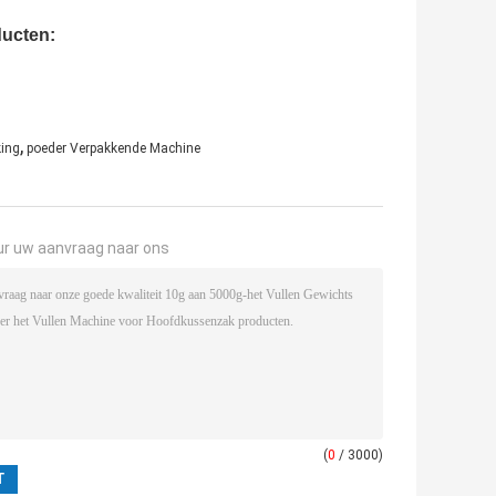
ducten:
,
king
poeder Verpakkende Machine
ur uw aanvraag naar ons
(
0
/ 3000)