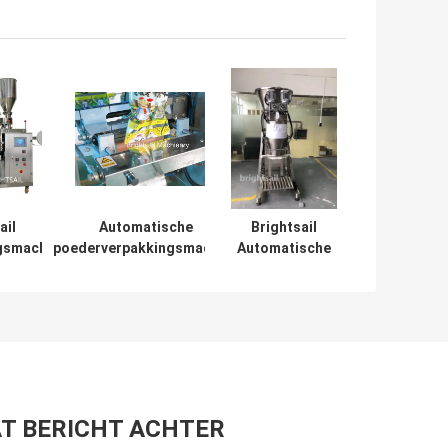
ail
Automatische
Brightsail
gsmachine
poederverpakkingsmachine
Automatische
ngsmachine
voor voedselspecerijen
verpakkingsmachine
met CE
Poederverpakkingsmachine
voor
kruidenpoeders
Voedselpoeder
verpakken
T BERICHT ACHTER