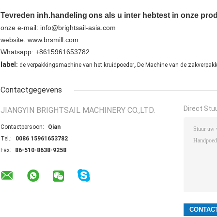
Tevreden inh.
handeling
ons als u inter hebt
e
st in onze pro
onze e-mail: info@brightsail-asia.com
website: www.brsmill.com
Whatsapp: +8615961653782
,
label:
de verpakkingsmachine van het kruidpoeder
De Machine van de zakverpak
Contactgegevens
Direct Stu
JIANGYIN BRIGHTSAIL MACHINERY CO.,LTD.
Contactpersoon:
Qian
Tel.:
0086 15961653782
Fax:
86-510-8638-9258