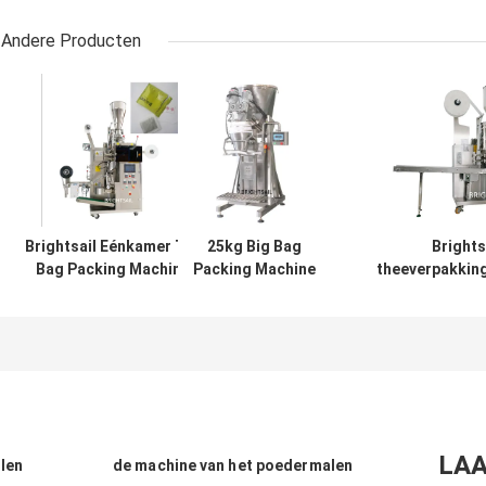
Andere Producten
Brightsail Eénkamer Tea
25kg Big Bag
Brights
Bag Packing Machine
Packing Machine
theeverpakkin
Automatische
Spice Powder
Poederverpakki
poederverpakkingsmachine
Packing Machine
voor thee 
voor het maken
van zakken van
Brightsail
LAA
len
de machine van het poedermalen