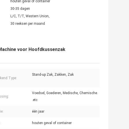
houten geval of container
30-35 dagen
L/C, T/T, Western Union,
30 reeksen per maand
 Machine voor Hoofdkussenzak
Stand-up Zak, Zakken, Zak
kend Type:
Voedsel, Goederen, Medische, Chemische.
ssing:
.etc
ie:
één jaar
:
houten geval of container