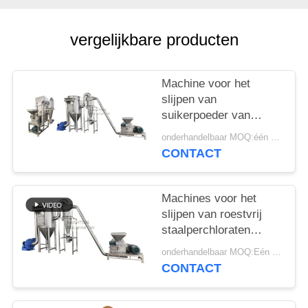
vergelijkbare producten
Machine voor het
slijpen van
suikerpoeder van
roestvrij staal
onderhandelbaar MOQ:één set
CONTACT
Machines voor het
slijpen van roestvrij
staalperchloraten
Machines voor het
onderhandelbaar MOQ:Eén set
slijpen van zout
CONTACT
Machines voor het
slijpen van zout