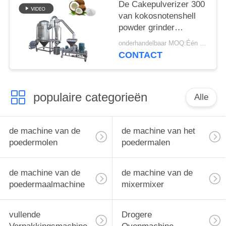
Machines voor het
De Cakepulverizer 300
slijpen van
van kokosnotenshell
voedselpoedermachines
powder grinder
met CE
machine SS316L
onderhandelbaar MOQ:Één reeks
Netwerk
CONTACT
populaire categorieën
Alle
de machine van de
de machine van het
poedermolen
poedermalen
de machine van de
de machine van de
poedermaalmachine
mixermixer
vullende
Drogere