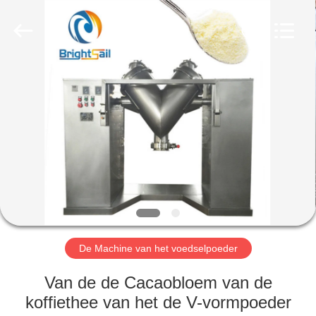
2026
Jiangyin
Brightsail
Machinery
Co.,Ltd..
All
Rights
Reserved.
HUIS
PRODUCTEN
VIDEOS
ONGEVEER
ONS
De Machine van het voedselpoeder
FABRIEKSRONDLEIDING
Van de de Cacaobloem van de
koffiethee van het de V-vormpoeder