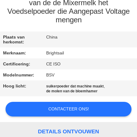
KWALITEITSCONTROLE
van de de Mixermelk het
Voedselpoeder die Aangepast Voltage
mengen
CONTACTEER
ONS
Plaats van
China
herkomst:
NIEUWS
Merknaam:
Brightsail
Certificering:
CE ISO
GEVALLEN
Modelnummer:
BSV
SITEMAP
Hoog licht:
,
suikerpoeder dat machine maakt
de molen van de bloemhamer
PRIVACY
CONTACTEER ONS!
POLICY
DETAILS ONTVOUWEN