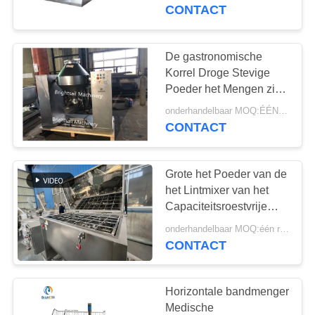
KWALITEITSCONTROLE
CONTACT
CONTACTEER
De gastronomische
ONS
Korrel Droge Stevige
Poeder het Mengen zich
Droge Mixer van het
NIEUWS
onderhandelbaar MOQ:ÉÉN REEKS
Machine4000l Voedsel
CONTACT
GEVALLEN
Grote het Poeder van de
het Lintmixer van het
SITEMAP
Capaciteitsroestvrije
staal Droge het Mengen
onderhandelbaar MOQ:één reeks
zich Machine
PRIVACY
CONTACT
POLICY
Horizontale bandmenger
Medische