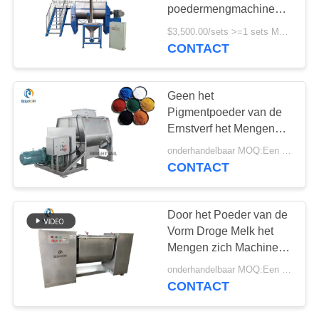
poedermengmachine
met CE 2,2 kW
$3,500.00/sets >=1 sets MOQ:één reeks
CONTACT
Geen het
Pigmentpoeder van de
Ernstverf het Mengen
zich Machine, die
onderhandelbaar MOQ:Een set
Mixermachine mengen
CONTACT
Door het Poeder van de
Vorm Droge Melk het
Mengen zich Machine
Industriële 50-1000L
onderhandelbaar MOQ:Een set
SS304/316
CONTACT