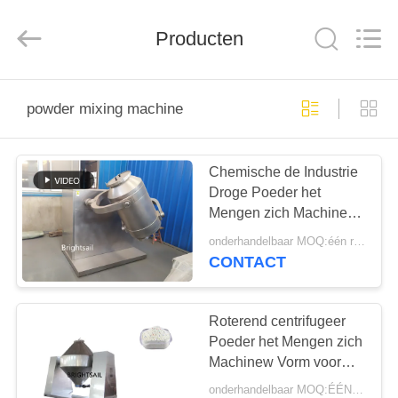
2026
Jiangyin
Brightsail
Producten
Machinery
Co.,Ltd..
All
Rights
Reserved.
HUIS
powder mixing machine
PRODUCTEN
Chemische de Industrie
Droge Poeder het
VIDEOS
Mengen zich Machine 5
aan 1000l-3d Volume
onderhandelbaar MOQ:één reeks
ONGEVEER
CONTACT
ONS
Roterend centrifugeer
FABRIEKSRONDLEIDING
Poeder het Mengen zich
Machinew Vorm voor
Apotheek
onderhandelbaar MOQ:ÉÉN REEKS