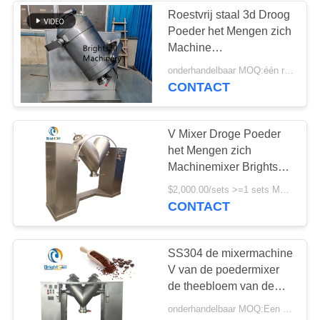
Roestvrij staal 3d Droog
Poeder het Mengen zich
Machine
Driedimensioneel
onderhandelbaar MOQ:één reeks
Laboratorium
CONTACT
V Mixer Droge Poeder
het Mengen zich
Machinemixer Brightsail
4000 L
$2,000.00/sets >=1 sets MOQ:één reeks
CONTACT
SS304 de mixermachine
V van de poedermixer
de theebloem van de
typekoffie het mengen
onderhandelbaar MOQ:Een set
zich machine